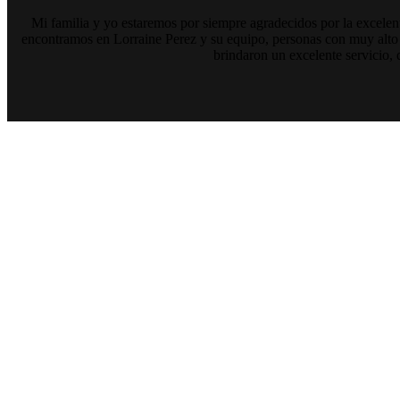
Mi familia y yo estaremos por siempre agradecidos por la excelent
encontramos en Lorraine Perez y su equipo, personas con muy alto 
brindaron un excelente servicio,