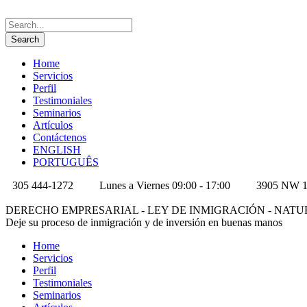
Home
Servicios
Perfil
Testimoniales
Seminarios
Artículos
Contáctenos
ENGLISH
PORTUGUÊS
305 444-1272
Lunes a Viernes 09:00 - 17:00
3905 NW 10
DERECHO EMPRESARIAL - LEY DE INMIGRACIÓN - NAT
Deje su proceso de inmigración y de inversión en buenas manos
Home
Servicios
Perfil
Testimoniales
Seminarios