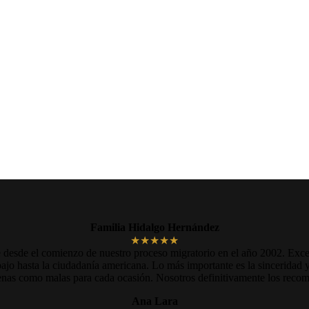
Familia Hidalgo Hernández
★★★★★
desde el comienzo de nuestro proceso migratorio en el año 2002. Excele
ajo hasta la ciudadanía americana. Lo más importante es la sinceridad y
uenas como malas para cada ocasión. Nosotros definitivamente los rec
Ana Lara