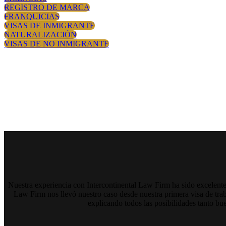
REGISTRO DE MARCA
FRANQUICIAS
VISAS DE INMIGRANTE
NATURALIZACIÓN
VISAS DE NO INMIGRANTE
Testimonios
Nuestra experiencia con Intercontinental Law Firm ha sido excelente 
Law Firm nos llevó nuestro caso desde nuestra primera visa de trab
explicando todos las posibilidades tanto b