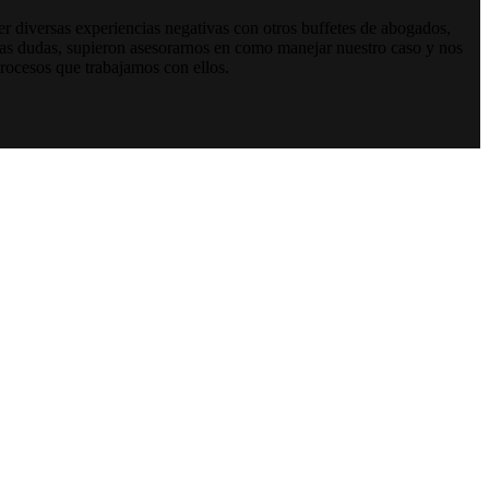
er diversas experiencias negativas con otros buffetes de abogados,
ras dudas, supieron asesorarnos en como manejar nuestro caso y nos
rocesos que trabajamos con ellos.