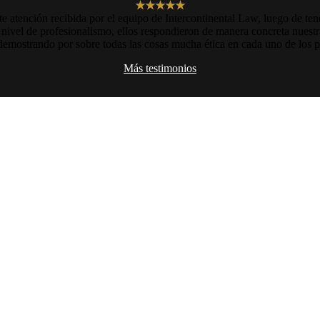
★★★★★
e atención recibida por el equipo de Intercontinental Law, luego de ten
nivel de profesionalismo, ellos respondieron de manera concreta nuest
 demostrando por sobre todas las cosas mucha ética en cada uno de los p
Más testimonios