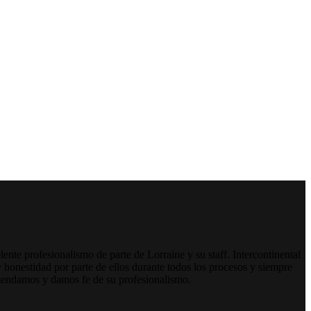
nte profesionalismo de parte de Lorraine y su staff. Intercontinental
 honestidad por parte de ellos durante todos los procesos y siempre
omendamos y damos fe de su profesionalismo.